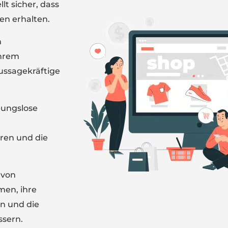
t sicher, dass
en erhalten.
n
Ihrem
ussagekräftige
bungslose
d
ren und die
 von
men, ihre
rn und die
ssern.