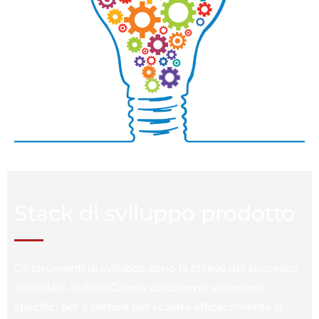
Stack di sviluppo prodotto
Gli strumenti di sviluppo sono la chiave del successo
aziendale. In RailsCarma utilizziamo strumenti
specifici per il settore per scalare efficacemente la