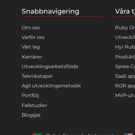
Snabbnavigering
Våra t
Om oss
Ruby On
Varför oss
Utveckl
Vårt lag
Hyr Rub
Karriärer
Produkt
Utvecklingsarbetsflöde
Spree 
Teknikstapel
SaaS ap
Agil utvecklingsmetodik
ROR app
Portfölj
MVP-utv
Fallstudier
Bloggar