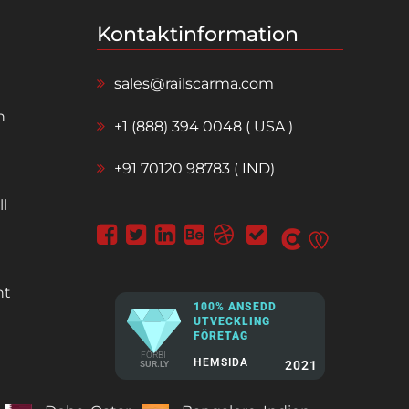
Kontaktinformation
sales@railscarma.com
n
+1 (888) 394 0048 ( USA )
+91 70120 98783 ( IND)
l
nt
100% ANSEDD
UTVECKLING
FÖRETAG
FÖRBI
HEMSIDA
2021
SUR.LY