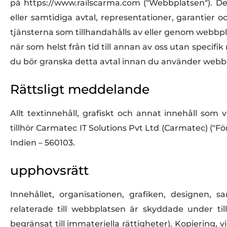
på https://www.railscarma.com ("Webbplatsen"). Det
eller samtidiga avtal, representationer, garantie
tjänsterna som tillhandahålls av eller genom webb
när som helst från tid till annan av oss utan specif
du bör granska detta avtal innan du använder webb
Rättsligt meddelande
Allt textinnehåll, grafiskt och annat innehåll s
tillhör Carmatec IT Solutions Pvt Ltd (Carmatec) ("F
Indien – 560103.
upphovsrätt
Innehållet, organisationen, grafiken, designen, 
relaterade till webbplatsen är skyddade under ti
begränsat till immateriella rättigheter). Kopiering,