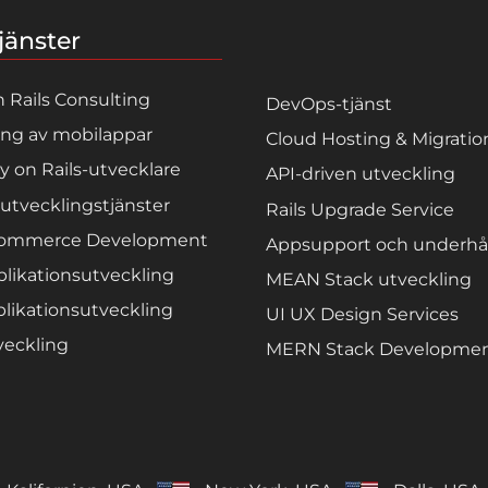
jänster
 Rails Consulting
DevOps-tjänst
ing av mobilappar
Cloud Hosting & Migratio
y on Rails-utvecklare
API-driven utveckling
utvecklingstjänster
Rails Upgrade Service
Commerce Development
Appsupport och underhål
plikationsutveckling
MEAN Stack utveckling
likationsutveckling
UI UX Design Services
eckling
MERN Stack Developme