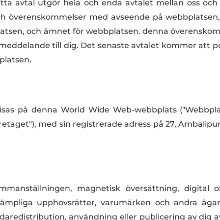
ta avtal utgör hela och enda avtalet mellan oss och di
r och överenskommelser med avseende på webbplatsen, 
platsen, och ämnet för webbplatsen. denna överenskom
ik meddelande till dig. Det senaste avtalet kommer att 
platsen.
om visas på denna World Wide Web-webbplats ("Webbpla
öretaget"), med sin registrerade adress på 27, Ambalipu
sammanställningen, magnetisk översättning, digital
llämpliga upphovsrätter, varumärken och andra ägan
 vidaredistribution, användning eller publicering av di