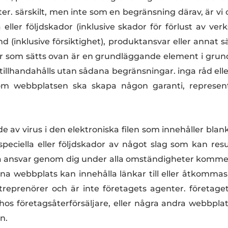
er. särskilt, men inte som en begränsning därav, är vi 
 eller följdskador (inklusive skador för förlust av verk
ånd (inklusive försiktighet), produktansvar eller annat
r som sätts ovan är en grundläggande element i grund
tillhandahålls utan sådana begränsningar. inga råd ell
enom webbplatsen ska skapa någon garanti, represent
de av virus i den elektroniska filen som innehåller blan
 speciella eller följdskador av något slag som kan res
la ansvar genom dig under alla omständigheter kommer
denna webbplats kan innehålla länkar till eller åtkomma
treprenörer och är inte företagets agenter. företaget 
 hos företagsåterförsäljare, eller några andra webbplat
n.