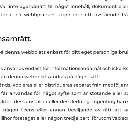
var inte äganderätt till något innehåll, dokument elle
terial på webbplatsen utgör inte ett avstående frå
nsamrätt.
 på denna webbplats enbart för ditt eget personliga bruk
plats används endast för informationsändamål och icke-
gt från denna webbplats ändras på något sätt;
änds, kopieras eller distribueras separat från medföljan
s får användas för något syfte som är stötande eller 
ukter, dess anställda eller dess ledning. Ingenting här
r någon licens eller annan beviljande av rätt att 
lhör företaget eller någon tredje part, förutom vad so