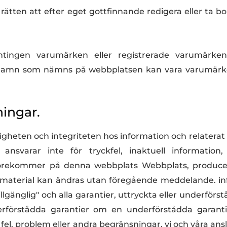
 rätten att efter eget gottfinnande redigera eller ta b
gen varumärken eller registrerade varumärken s
namn som nämns på webbplatsen kan vara varumärken
ningar.
tigheten och integriteten hos information och relaterat
varar inte för tryckfel, inaktuell information, t
om förekommer på denna webbplats Webbplats, produc
 material kan ändras utan föregående meddelande.
in
illgänglig" och alla garantier, uttryckta eller underförst
underförstådda garantier om en underförstådda garant
fel, problem eller andra begränsningar. vi och våra ans