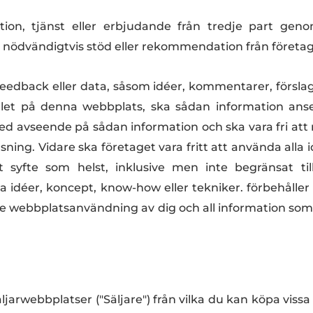
kation, tjänst eller erbjudande från tredje part g
nte nödvändigtvis stöd eller rekommendation från företag
edback eller data, såsom idéer, kommentarer, förslag
ållet på denna webbplats, ska sådan information anses
ed avseende på sådan information och ska vara fri att
sning. Vidare ska företaget vara fritt att använda alla
 syfte som helst, inklusive men inte begränsat till
idéer, koncept, know-how eller tekniker. förbehåller
nde webbplatsanvändning av dig och all information som 
säljarwebbplatser ("Säljare") från vilka du kan köpa vissa 