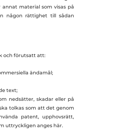
r annat material som visas på
n någon rättighet till sådan
 och förutsatt att:
kommersiella ändamål;
de text;
som nedsätter, skadar eller på
i ska tolkas som att det genom
använda patent, upphovsrätt,
m uttryckligen anges här.