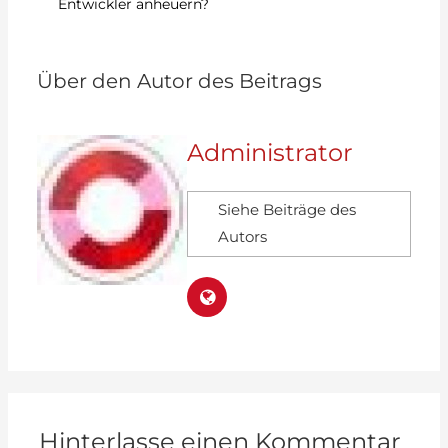
Entwickler anheuern?
v
Über den Autor des Beitrags
Administrator
Siehe Beiträge des
Autors
Hinterlasse einen Kommentar