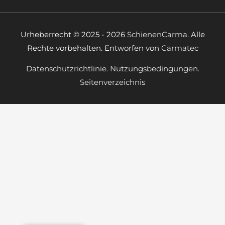
Urheberrecht © 2025 - 2026
SchienenCarma.
Alle
Rechte vorbehalten. Entworfen von
Carmatec
Datenschutzrichtlinie.
Nutzungsbedingungen.
Seitenverzeichnis