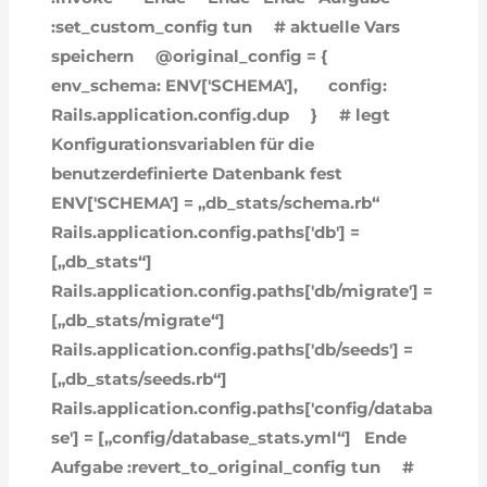
:set_custom_config tun
# aktuelle Vars
speichern
@original_config = {
env_schema: ENV['SCHEMA'],
config:
Rails.application.config.dup
}
# legt
Konfigurationsvariablen für die
benutzerdefinierte Datenbank fest
ENV['SCHEMA'] = „db_stats/schema.rb“
Rails.application.config.paths['db'] =
[„db_stats“]
Rails.application.config.paths['db/migrate'] =
[„db_stats/migrate“]
Rails.application.config.paths['db/seeds'] =
[„db_stats/seeds.rb“]
Rails.application.config.paths['config/databa
se'] = [„config/database_stats.yml“]
Ende
Aufgabe :revert_to_original_config tun
#