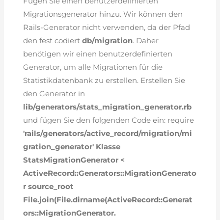
Fügen Sie einen benutzerdefinierten
Migrationsgenerator hinzu. Wir können den
Rails-Generator nicht verwenden, da der Pfad
den fest codiert
db/migration
. Daher
benötigen wir einen benutzerdefinierten
Generator, um alle Migrationen für die
Statistikdatenbank zu erstellen. Erstellen Sie
den Generator in
lib/generators/stats_migration_generator.rb
und fügen Sie den folgenden Code ein: require
'rails/generators/active_record/migration/mi
gration_generator'
Klasse
StatsMigrationGenerator <
ActiveRecord::Generators::MigrationGenerato
r
source_root
File.join(File.dirname(ActiveRecord::Generat
ors::MigrationGenerator.