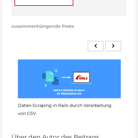
zusammenhängende Posts
So
Daten-Scraping in Rails durch Verarbeitung
von CSV
Über den Autor des Beitrags