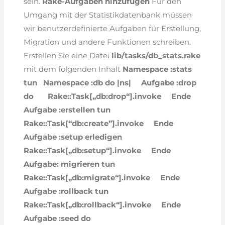
sein.
Rake-Aufgaben hinzufügen
Für den
Umgang mit der Statistikdatenbank müssen
wir benutzerdefinierte Aufgaben für Erstellung,
Migration und andere Funktionen schreiben.
Erstellen Sie eine Datei
lib/tasks/db_stats.rake
mit dem folgenden Inhalt
Namespace :stats
tun
Namespace :db do |ns|
Aufgabe :drop
do
Rake::Task[„db:drop“].invoke
Ende
Aufgabe :erstellen tun
Rake::Task[“db:create”].invoke
Ende
Aufgabe :setup erledigen
Rake::Task[„db:setup“].invoke
Ende
Aufgabe: migrieren tun
Rake::Task[„db:migrate“].invoke
Ende
Aufgabe :rollback tun
Rake::Task[„db:rollback“].invoke
Ende
Aufgabe :seed do