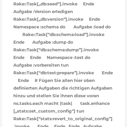
Rake::Task[„db:seed“].invoke
Ende
Aufgabe :Version erledigen
Rake::Task[„db:version“].invoke
Ende
Namespace :schema do
Aufgabe :load do
Rake::Task[“db:schema:load”].invoke
Ende
Aufgabe :dump do
Rake::Task[“db:schema:dump”].invoke
Ende
Ende
Namespace :test do
Aufgabe :vorbereiten tun
Rake::Task[“db:test:prepare”].invoke
Ende
Ende
# Fügen Sie allen hier oben
definierten Aufgaben die richtigen Aufgaben
hinzu und stellen Sie ihnen diese voran
ns.tasks.each macht |task|
task.enhance
[„stats:set_custom_config“] tun
Rake::Task[“stats:revert_to_original_config”]
.invoke
Ende
Ende
Ende
Aufgabe