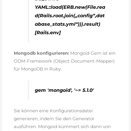
YAML::load(ERB.new(File.rea
d(Rails.root.join(„config“,dat
abase_stats.yml“))).result)
[Rails.env]
Mongodb konfigurieren:
Mongoid Gem ist ein
ODM-Framework (Object-Document-Mapper)
für MongoDB in Ruby.
gem 'mongoid', '~> 5.1.0'
Sie können eine Konfigurationsdatei
generieren, indem Sie den Generator
ausführen. Mongoid kümmert sich dann von