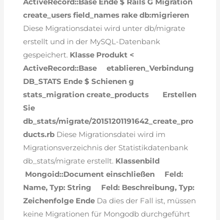
ActiveRecord::Base
Ende
$ Rails G Migration
create_users field_names
rake db:migrieren
Diese Migrationsdatei wird unter db/migrate
erstellt und in der MySQL-Datenbank
gespeichert.
Klasse Produkt <
ActiveRecord::Base
etablieren_Verbindung
DB_STATS
Ende
$ Schienen g
stats_migration create_products
Erstellen
Sie
db_stats/migrate/20151201191642_create_pro
ducts.rb
Diese Migrationsdatei wird im
Migrationsverzeichnis der Statistikdatenbank
db_stats/migrate erstellt.
Klassenbild
Mongoid::Document einschließen
Feld:
Name, Typ: String
Feld: Beschreibung, Typ:
Zeichenfolge
Ende
Da dies der Fall ist, müssen
keine Migrationen für Mongodb durchgeführt