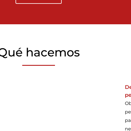
Qué hacemos
De
pe
Ob
pe
pa
ne