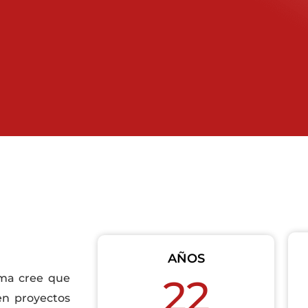
AÑOS
rma cree que
22
en proyectos