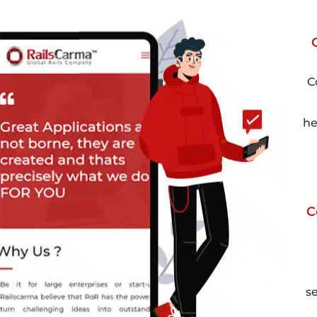
C
he
C
s