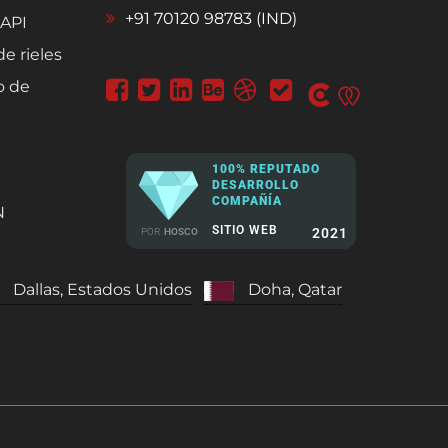
+91 70120 98783 (IND)
 API
de rieles
o de
100% REPUTADO
DESARROLLO
COMPAÑÍA
N
SITIO WEB
2021
POR
HOSCO
Dallas, Estados Unidos
Doha, Qatar