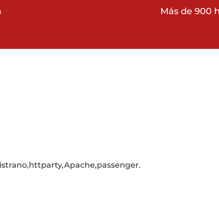
a
Más de 900 h
pistrano,httparty,Apache,passenger.