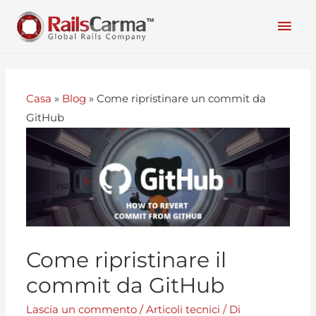
Casa
»
Blog
»
Come ripristinare un commit da
GitHub
Come ripristinare il
commit da GitHub
Lascia un commento
/
Articoli tecnici
/ Di