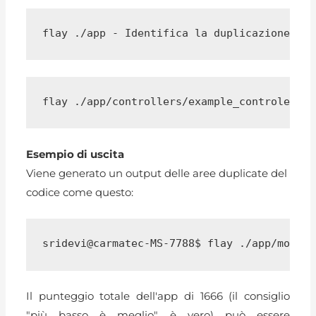
flay ./app - Identifica la duplicazione del
flay ./app/controllers/example_controler.rb
Esempio di uscita
Viene generato un output delle aree duplicate del
codice come questo:
sridevi@carmatec-MS-7788$ flay ./app/models
Il punteggio totale dell'app di 1666 (il consiglio
"più basso è meglio" è vero) può essere