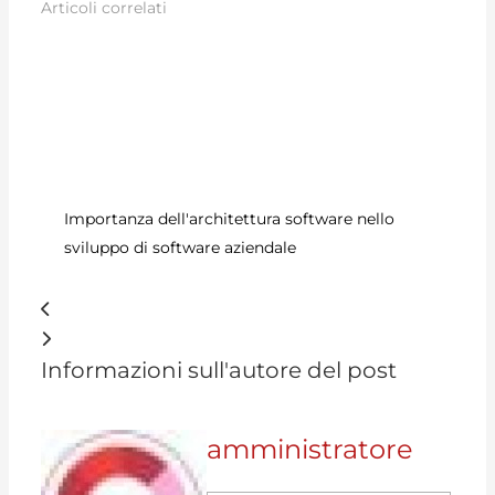
Articoli correlati
nel
Importanza dell'architettura software nello
Ru
sviluppo di software aziendale
on
Informazioni sull'autore del post
amministratore