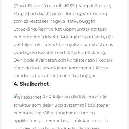
(Don't Repeat Yourself), KISS ( Keep It Simple,
Stupid) och bästa praxis för programmering
som säkerställer högkvalitativ, buggfri
utveckling. Ramverket uppmuntrar ett test-
och beteendedrivet tillvägagångssätt som, när
det följs strikt, utvecklar mjukvaruarkitektur av
överlägsen kvalitet med 100% kodtäckning.
Den goda kvaliteten och konsistensen i koden
gör också att utvecklaren kommer att lägga
mindre tid på att hitta och fixa buggar.
4. Skalbarhet
RoR följer en distinkt modulär
struktur som delar upp systemet i ädelstenar
och moduler. Vilket innebär att om en
applikation genererar hög trafik kan du dela
upp den i funktionsblock eller flytta dess