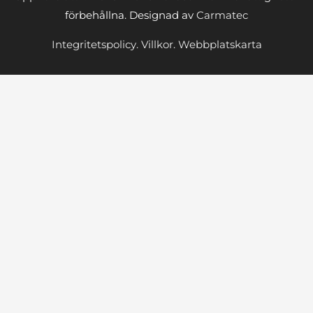
förbehållna. Designad av
Carmatec
Integritetspolicy.
Villkor.
Webbplatskarta