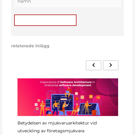
relaterade inlägg
6?
Betydelsen av mjukvaruarkitektur vid
Ru
utveckling av företagsmjukvara
D