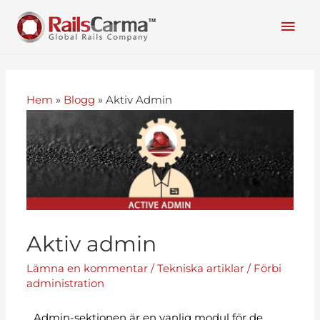
Hem
»
Blogg
»
Aktiv Admin
Aktiv admin
Lämna en kommentar
/
Tekniska artiklar
/ Förbi
administration
Admin-sektionen är en vanlig modul för de