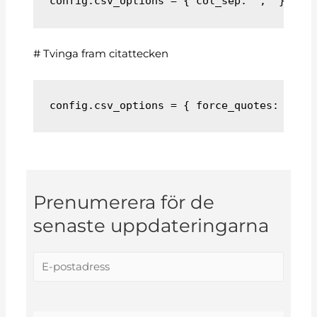
config.csv_options = { col_sep: ';' }
# Tvinga fram citattecken
config.csv_options = { force_quotes: true
Prenumerera för de
senaste uppdateringarna