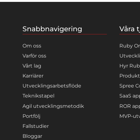
Snabbnavigering
Våra t
Om oss
Ruby On
Varför oss
Utveckl
Vårt lag
Hyr Rub
Karriärer
Produkt
Utvecklingsarbetsflöde
Spree 
Teknikstapel
SaaS ap
Agil utvecklingsmetodik
ROR app
Portfölj
MVP-utv
Fallstudier
Bloggar