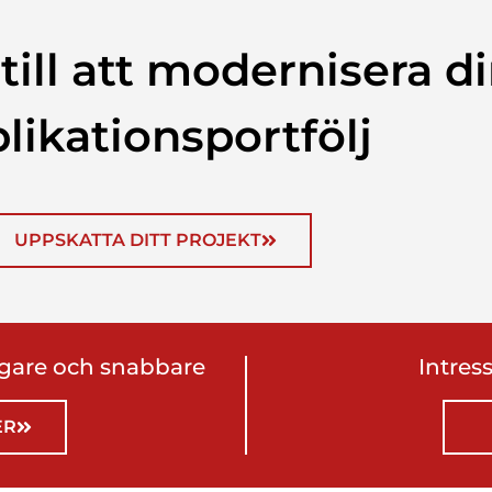
 till att modernisera d
likationsportfölj
UPPSKATTA DITT PROJEKT
igare och snabbare
Intres
ER