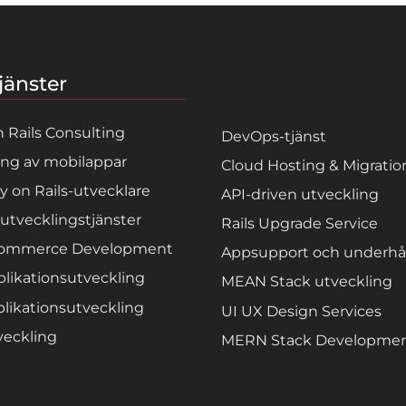
jänster
 Rails Consulting
DevOps-tjänst
ing av mobilappar
Cloud Hosting & Migratio
y on Rails-utvecklare
API-driven utveckling
utvecklingstjänster
Rails Upgrade Service
Commerce Development
Appsupport och underhål
plikationsutveckling
MEAN Stack utveckling
likationsutveckling
UI UX Design Services
eckling
MERN Stack Developme