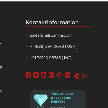
Kontaktinformation
sales@railscarma.com
n
+1 (888) 394 0048 ( USA )
+91 70120 98783 ( IND)
l
nt
100% ANSEDD
UTVECKLING
FÖRETAG
FÖRBI