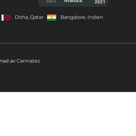
HEMSIDA
2021
SUR.LY
Doha, Qatar
Bangalore, Indien
gnad av
Carmatec