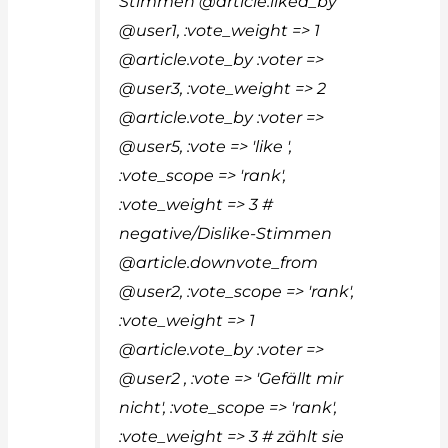
Stimmen @article.liked_by
@user1, :vote_weight => 1
@article.vote_by :voter =>
@user3, :vote_weight => 2
@article.vote_by :voter =>
@user5, :vote => 'like ',
:vote_scope => 'rank',
:vote_weight => 3 #
negative/Dislike-Stimmen
@article.downvote_from
@user2, :vote_scope => 'rank',
:vote_weight => 1
@article.vote_by :voter =>
@user2 , :vote => 'Gefällt mir
nicht', :vote_scope => 'rank',
:vote_weight => 3 # zählt sie