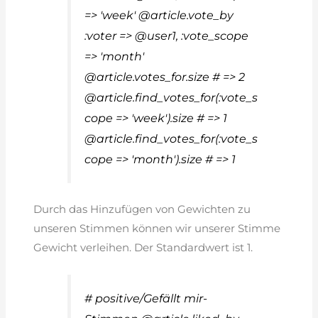
=> 'week' @article.vote_by
:voter => @user1, :vote_scope
=> 'month'
@article.votes_for.size # => 2
@article.find_votes_for(:vote_s
cope => 'week').size # => 1
@article.find_votes_for(:vote_s
cope => 'month').size # => 1
Durch das Hinzufügen von Gewichten zu
unseren Stimmen können wir unserer Stimme
Gewicht verleihen. Der Standardwert ist 1.
# positive/Gefällt mir-