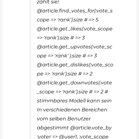
zählt sie!
@article.find_votes_for(:vote_s
cope => 'rank').size # => 5
@article.get_likes(:vote_scope
=> 'rank').size # => 3
@article.get_upvotes(:vote_sc
ope => 'rank' ).size # => 3
@article.get_dislikes(:vote_sco
pe => 'rank').size # => 2
@article.get_downvotes(:vote
_scope => 'rank').size # => 2 #
stimmbares Modell kann sein
In verschiedenen Bereichen
vom selben Benutzer
abgestimmt @article.vote_by
:voter => @user1, :vote_scope