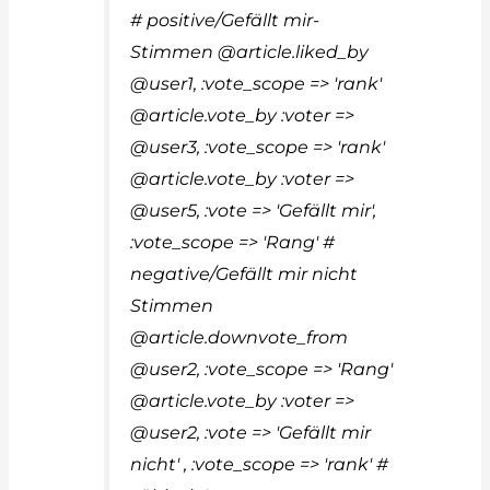
# positive/Gefällt mir-
Stimmen @article.liked_by
@user1, :vote_scope => 'rank'
@article.vote_by :voter =>
@user3, :vote_scope => 'rank'
@article.vote_by :voter =>
@user5, :vote => 'Gefällt mir',
:vote_scope => 'Rang' #
negative/Gefällt mir nicht
Stimmen
@article.downvote_from
@user2, :vote_scope => 'Rang'
@article.vote_by :voter =>
@user2, :vote => 'Gefällt mir
nicht' , :vote_scope => 'rank' #