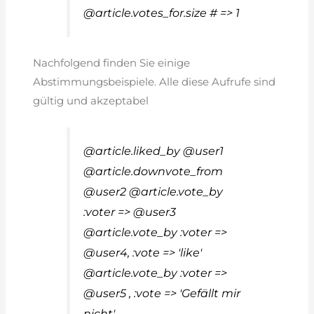
@article.votes_for.size # => 1
Nachfolgend finden Sie einige
Abstimmungsbeispiele. Alle diese Aufrufe sind
gültig und akzeptabel
@article.liked_by @user1
@article.downvote_from
@user2 @article.vote_by
:voter => @user3
@article.vote_by :voter =>
@user4, :vote => 'like'
@article.vote_by :voter =>
@user5 , :vote => 'Gefällt mir
nicht'