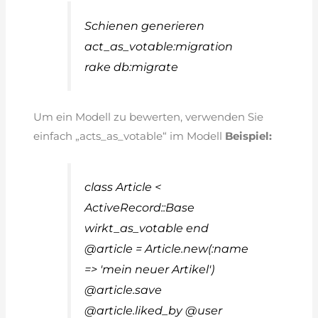
Schienen generieren
act_as_votable:migration
rake db:migrate
Um ein Modell zu bewerten, verwenden Sie
einfach „acts_as_votable“ im Modell
Beispiel:
class Article <
ActiveRecord::Base
wirkt_as_votable end
@article = Article.new(:name
=> 'mein neuer Artikel')
@article.save
@article.liked_by @user