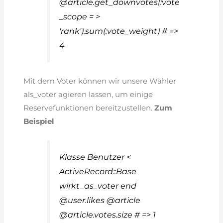
@article.get_downvotes(:vote
_scope = >
'rank').sum(:vote_weight) # =>
4
Mit dem Voter können wir unsere Wähler
als_voter agieren lassen, um einige
Reservefunktionen bereitzustellen.
Zum
Beispiel
Klasse Benutzer <
ActiveRecord::Base
wirkt_as_voter end
@user.likes @article
@article.votes.size # => 1