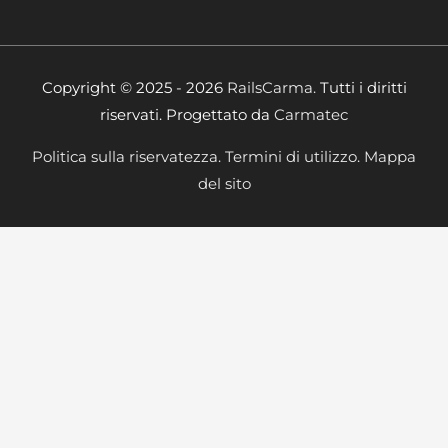
Copyright © 2025 - 2026
RailsCarma.
Tutti i diritti
riservati. Progettato da
Carmatec
Politica sulla riservatezza.
Termini di utilizzo.
Mappa
del sito