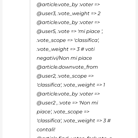
@article.vote_by :voter =>
@user3, :vote_weight => 2
@article.vote_by :voter =>
@user5, :vote => 'mi piace ',
:vote_scope => 'classifica',
:vote_weight => 3 # voti
negativi/Non mi piace
@article.downvote_from
@user2, :vote_scope =>
'classifica', :vote_weight => 1
@article.vote_by :voter =>
@user2 , :vote => 'Non mi
piace', :vote_scope =>
'classifica', :vote_weight => 3 #
contali!