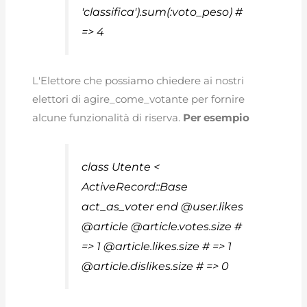
'classifica').sum(:voto_peso) #
=> 4
L'Elettore che possiamo chiedere ai nostri
elettori di agire_come_votante per fornire
alcune funzionalità di riserva.
Per esempio
class Utente <
ActiveRecord::Base
act_as_voter end @user.likes
@article @article.votes.size #
=> 1 @article.likes.size # => 1
@article.dislikes.size # => 0