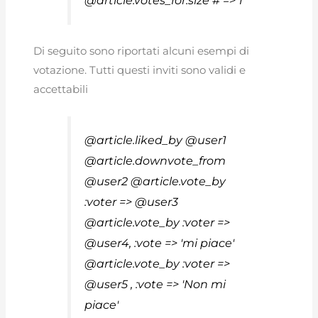
@article.votes_for.size # => 1
Di seguito sono riportati alcuni esempi di
votazione. Tutti questi inviti sono validi e
accettabili
@article.liked_by @user1
@article.downvote_from
@user2 @article.vote_by
:voter => @user3
@article.vote_by :voter =>
@user4, :vote => 'mi piace'
@article.vote_by :voter =>
@user5 , :vote => 'Non mi
piace'