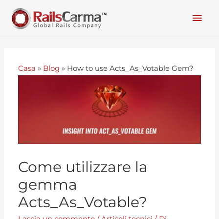
Casa
»
Blog
»
How to use Acts_As_Votable Gem?
Come utilizzare la
gemma
Acts_As_Votable?
Lascia un commento
/
Articoli tecnici
/ Di