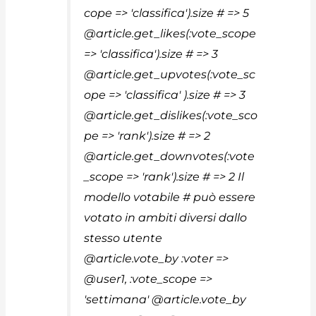
cope => 'classifica').size # => 5
@article.get_likes(:vote_scope
=> 'classifica').size # => 3
@article.get_upvotes(:vote_sc
ope => 'classifica' ).size # => 3
@article.get_dislikes(:vote_sco
pe => 'rank').size # => 2
@article.get_downvotes(:vote
_scope => 'rank').size # => 2 Il
modello votabile # può essere
votato in ambiti diversi dallo
stesso utente
@article.vote_by :voter =>
@user1, :vote_scope =>
'settimana' @article.vote_by