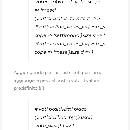
:voter => @user1, :vote_scope
=> 'mese'
@article.votes_for.size # => 2
@article.find_votes_for(:vote_s
cope => 'settimana').size # => 1
@article.find_votes_for(:vote_s
cope => 'mese').size # => 1
Aggiungendo pesi ai nostri voti possiamo
aggiungere peso al nostro voto. Il valore
predefinito è 1.
# voti positivi/mi piace
@article.liked_by @user1,
:vote_weight => 1