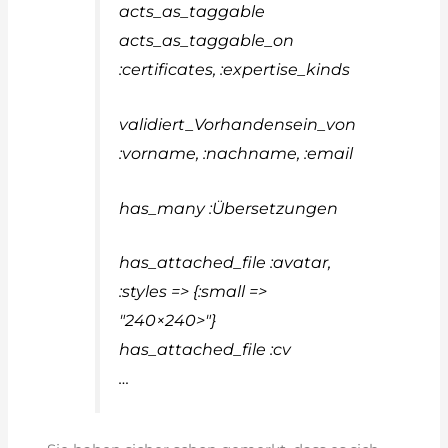
acts_as_taggable
acts_as_taggable_on
:certificates, :expertise_kinds
validiert_Vorhandensein_von
:vorname, :nachname, :email
has_many :Übersetzungen
has_attached_file :avatar,
:styles => {:small =>
"240×240>"}
has_attached_file :cv
…