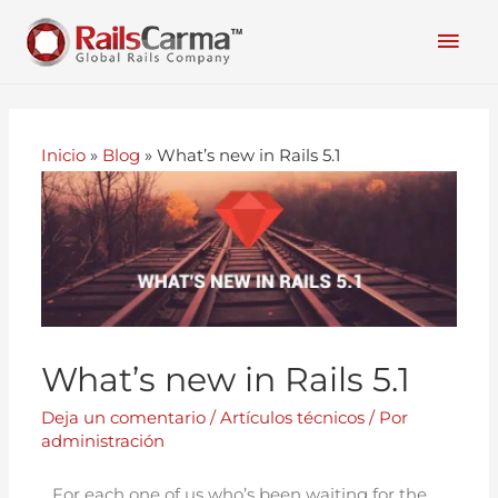
Inicio
»
Blog
»
What’s new in Rails 5.1
What’s new in Rails 5.1
Deja un comentario
/
Artículos técnicos
/ Por
administración
For each one of us who’s been waiting for the