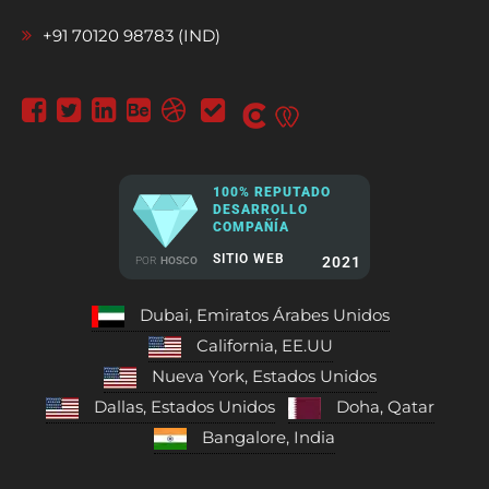
+91 70120 98783 (IND)
100% REPUTADO
DESARROLLO
COMPAÑÍA
SITIO WEB
2021
POR
HOSCO
Dubai, Emiratos Árabes Unidos
California, EE.UU
Nueva York, Estados Unidos
Dallas, Estados Unidos
Doha, Qatar
Bangalore, India