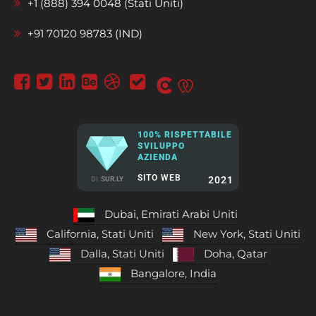
+1 (888) 394 0048 (Stati Uniti)
+91 70120 98783 (IND)
100% RISPETTABILE
SVILUPPO
AZIENDA
SITO WEB
2021
DI
SUR.LY
Dubai, Emirati Arabi Uniti
California, Stati Uniti
New York, Stati Uniti
Dalla, Stati Uniti
Doha, Qatar
Bangalore, India