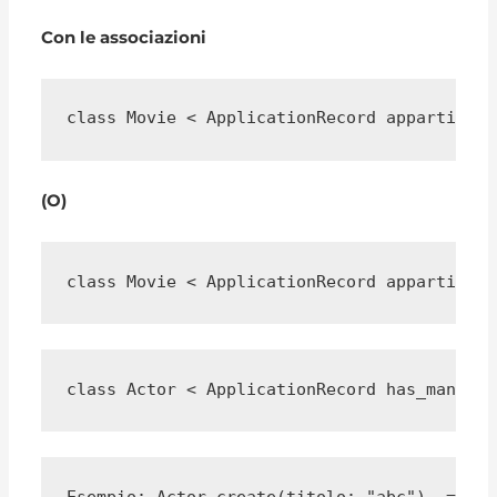
Con le associazioni
class Movie < ApplicationRecord appartiene_
(O)
class Movie < ApplicationRecord appartiene_
class Actor < ApplicationRecord has_many :m
Esempio: Actor.create(titolo: "abc"). ==> {