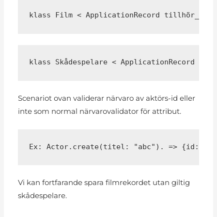
klass Film < ApplicationRecord tillhör_till
klass Skådespelare < ApplicationRecord has_
Scenariot ovan validerar närvaro av aktörs-id eller
inte som normal närvarovalidator för attribut.
Ex: Actor.create(titel: "abc"). => {id: 1, 
Vi kan fortfarande spara filmrekordet utan giltig
skådespelare.