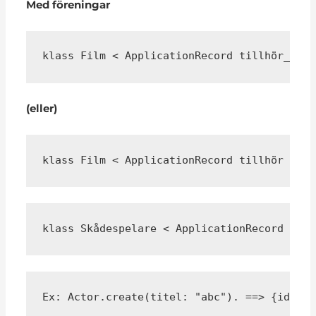
Med föreningar
klass Film < ApplicationRecord tillhör_till
(eller)
klass Film < ApplicationRecord tillhör :skå
klass Skådespelare < ApplicationRecord has_
Ex: Actor.create(titel: "abc"). ==> {id: 1,