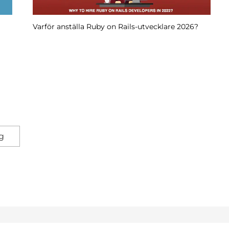
Dataskrapning i skenor genom att bearbeta CSV
gg