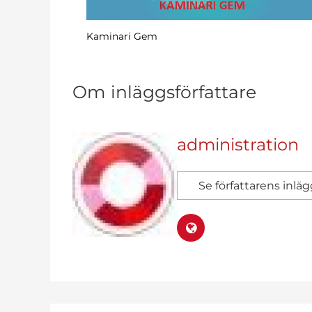
Varför anställa Ruby on Rails-utvecklare 2026?
Om inläggsförfattare
administration
Se författarens inlä