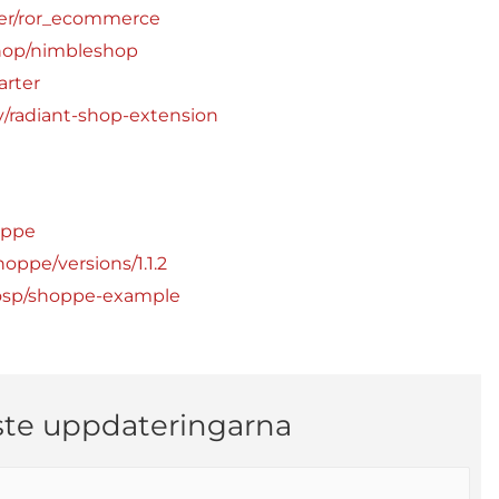
ner/ror_ecommerce
shop/nimbleshop
arter
ly/radiant-shop-extension
oppe
oppe/versions/1.1.2
osp/shoppe-example
ste uppdateringarna