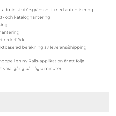
nt administratörsgränssnitt med autentisering
ukt- och kataloghantering
ning
ehantering.
rt orderflöde
iktbaserad beräkning av leverans/shipping
pe i en ny Rails-applikation är att följa
 vara igång på några minuter.