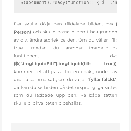
$(document).ready(function() { $(".imgLiq
Det skulle dölja den tilldelade bilden, dvs
(
)
och skulle passa bilden i bakgrunden
av div, ändra storlek på den. Om du väljer "fill:
true" medan du anropar imageliquid-
funktionen, dvs
($(“.imgLiquidFill”).imgLiquid(fill: true))
,
kommer det att passa bilden i bakgrunden av
div. På samma sätt, om du väljer "
fylla: falskt
",
då kan du se bilden på det ursprungliga sättet
som du laddade upp den. På båda sätten
skulle bildkvaliteten bibehållas.