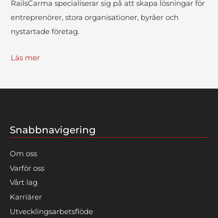
RailsCarma specialiserar sig på att skapa lösningar för
entreprenörer, stora organisationer, byråer och
nystartade företag.
Läs mer
Snabbnavigering
Om oss
Varför oss
Vårt lag
Karriärer
Utvecklingsarbetsflöde