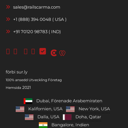
sales@railscarma.com
+1 (888) 394 0048 ( USA )
+91 70120 98783 ( IND)
förbi
sur.ly
100% ansedd
Utveckling
Företag
2021
Hemsida
Dubai, Förenade Arabemiraten
Kalifornien, USA
New York, USA
Dalla, USA
Doha, Qatar
Bangalore, Indien