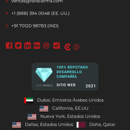
ventas@railscarma.com
+1 (888) 394 0048 (EE. UU.)
+91 70120 98783 (IND)
100% REPUTADO
DESARROLLO
COMPAÑÍA
SITIO WEB
2021
POR
HOSCO
Dubai, Emiratos Árabes Unidos
California, EE.UU
Nueva York, Estados Unidos
Dallas, Estados Unidos
Doha, Qatar