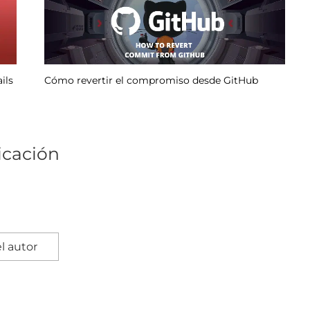
Realice llamadas de voz a través de aplicaciones
web Ruby on Rails
icación
l autor